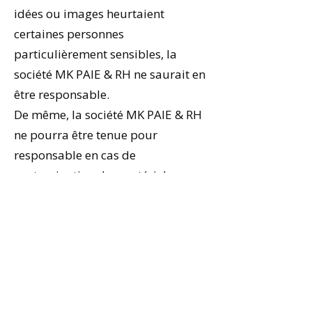
idées ou images heurtaient
certaines personnes
particulièrement sensibles, la
société MK PAIE & RH ne saurait en
être responsable.
De même, la société MK PAIE & RH
ne pourra être tenue pour
responsable en cas de
contamination des matériels
informatiques des internautes
résultants de la propagation d’un
virus ou autres infections
informatiques.
En tant qu’utilisateur du site Web,
il vous appartient de prendre