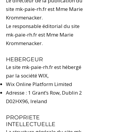
Le directeur de la publication du
site
mk-paie-rh
.fr est Mme Marie
Krommenacker.
Le responsable éditorial du site
mk-paie-rh
.fr est Mme Marie
Krommenacker.
HEBERGEUR
Le site
mk-paie-rh
.fr est hébergé
par la société WIX, ​
Wix Online Platform Limited
Adresse : 1 Grant’s Row, Dublin 2
D02HX96, Ireland
PROPRIETE
INTELLECTUELLE
La structure générale du site
mk-